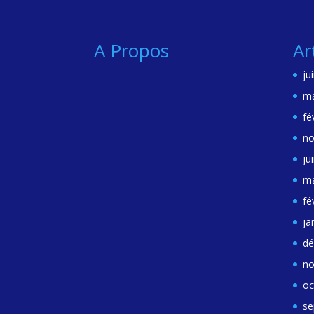
A Propos
Ar
ju
ma
fé
no
ju
ma
fé
ja
dé
no
oc
se